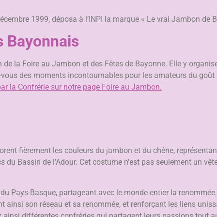
 3 décembre 1999, déposa à l’INPI la marque « Le vrai Jambon de
s Bayonnais
on de la Foire au Jambon et des Fêtes de Bayonne. Elle y organi
z-vous des moments incontournables pour les amateurs du goût et
 la Confrérie sur notre page Foire au Jambon.
rborent fièrement les couleurs du jambon et du chêne, représenta
orcs du Bassin de l’Adour. Cet costume n’est pas seulement un vê
 du Pays-Basque, partageant avec le monde entier la renommée 
nt ainsi son réseau et sa renommée, et renforçant les liens unis
 ainsi différentes confréries qui partagent leurs passions tout a