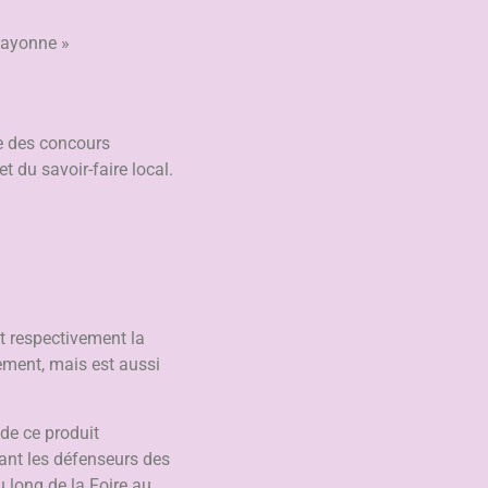
 Bayonne »
se des concours
 du savoir-faire local.
nt respectivement la
tement, mais est aussi
de ce produit
sant les défenseurs des
u long de la Foire au