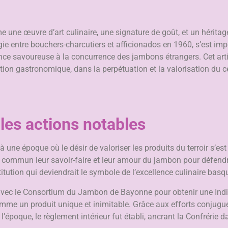
ne œuvre d’art culinaire, une signature de goût, et un héritag
ie entre bouchers-charcutiers et afficionados en 1960, s’est i
nce savoureuse à la concurrence des jambons étrangers. Cet arti
tradition gastronomique, dans la perpétuation et la valorisation d
 les actions notables
e époque où le désir de valoriser les produits du terroir s’est f
 commun leur savoir-faire et leur amour du jambon pour défendre 
ution qui deviendrait le symbole de l’excellence culinaire basq
é avec le Consortium du Jambon de Bayonne pour obtenir une In
me un produit unique et inimitable. Grâce aux efforts conjugu
’époque, le règlement intérieur fut établi, ancrant la Confrérie 