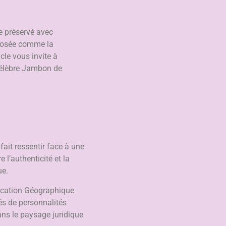
e préservé avec
mposée comme la
cle vous invite à
u célèbre Jambon de
ait ressentir face à une
l’authenticité et la
ue.
dication Géographique
és de personnalités
dans le paysage juridique