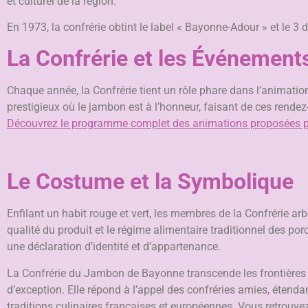
et culturel de la région.
En 1973, la confrérie obtint le label « Bayonne-Adour » et le
La Confrérie et les Événement
Chaque année, la Confrérie tient un rôle phare dans l’animati
prestigieux où le jambon est à l’honneur, faisant de ces rende
Découvrez le programme complet des animations proposées par
Le Costume et la Symbolique
Enfilant un habit rouge et vert, les membres de la Confrérie a
qualité du produit et le régime alimentaire traditionnel des p
une déclaration d’identité et d’appartenance.
La Confrérie du Jambon de Bayonne transcende les frontières
d’exception. Elle répond à l’appel des confréries amies, étenda
traditions culinaires françaises et européennes. Vous retrouvez